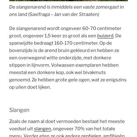
De
slangenarend is inmiddels een vaste zomergast in
ons land (Saxifraga – Jan van der Straaten)
De slangenarend wordt ongeveer 60-70 centimeter
groot, ongeveer 1,5 keer zo groot als een
buizerd
. De
spanwijdte bedraagt 160-170 centimeter. Op de
bovenzijde is de arend bruin gekleurd en hebben ze
een overwegend witte onderzijde, met donkere
stippen in lijnvorm. Volwassen exemplaren hebben
meestal een donkere kop, ook wel bivakmuts
genoemd. Ze hebben grote gele ogen, wat ze enigszins
op uilen doet lijken.
Slangen
Zoals de naam al doet vermoeden bestaat het meeste
voedsel uit
slangen
, ongeveer 70% van het totale
menu. Verder eten ze ook andere
reptielen
, amfibieën,