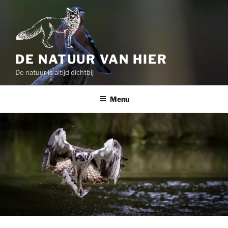
Ga
naar
de
inhoud
DE NATUUR VAN HIER
De natuur is altijd dichtbij
Menu