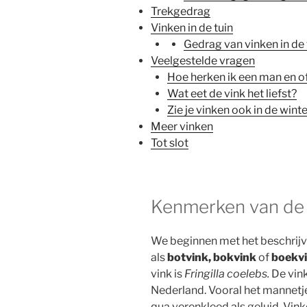
Trekgedrag
Vinken in de tuin
Gedrag van vinken in de 
Veelgestelde vragen
Hoe herken ik een man en o
Wat eet de vink het liefst?
Zie je vinken ook in de wint
Meer vinken
Tot slot
Kenmerken van de 
We beginnen met het beschrij
als
botvink, bokvink
of
boekv
vink is
Fringilla coelebs.
De vin
Nederland. Vooral het mannetje
qua verenkleed als geluid. Vin