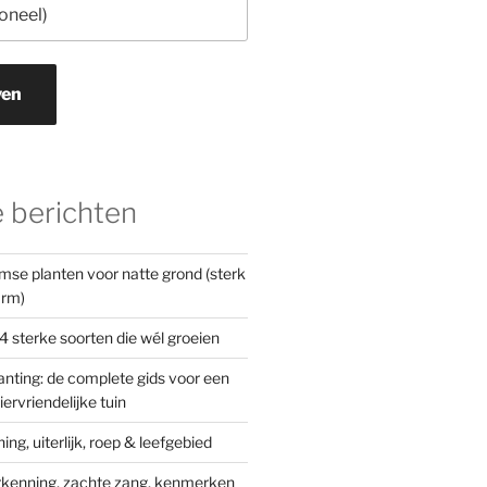
ven
 berichten
mse planten voor natte grond (sterk
arm)
4 sterke soorten die wél groeien
nting: de complete gids voor een
iervriendelijke tuin
ng, uiterlijk, roep & leefgebied
kenning, zachte zang, kenmerken