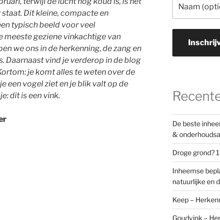
ruari, terwijl de lucht nog koud is, is het
 staat. Dit kleine, compacte en
en typisch beeld voor veel
de meeste geziene vinkachtige van
Inschrij
pen we ons in de herkenning, de zang en
s. Daarnaast vind je verderop in de blog
ortom: je komt alles te weten over de
e een vogel ziet en je blik valt op de
Recente
: dit is een vink.
er
De beste inhee
& onderhouds
Droge grond? 1
Inheemse bepla
natuurlijke en d
Keep – Herkenni
Goudvink – Her