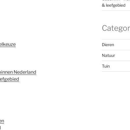
& leefgebied
Categor
elkeuze
Dieren
Natuur
Tuin
binnen Nederland
eefgebied
en
d