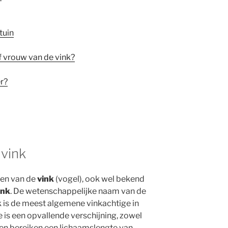
tuin
f vrouw van de vink?
er?
vink
ven van de
vink
(vogel), ook wel bekend
ink
. De wetenschappelijke naam van de
k is de meest algemene vinkachtige in
 is een opvallende verschijning, zowel
ken bereiken een lichaamslengte van