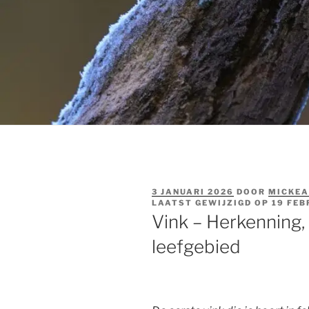
GEPLAATST
3 JANUARI 2026
DOOR
MICKEA
OP
LAATST GEWIJZIGD OP
19 FEB
Vink – Herkenning,
leefgebied