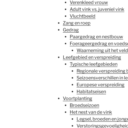
Verenkleed vrouw
Adult vink vs. juveniel vink
Vluchtbeeld
Zang en roep
Gedrag
Paargedrag en nestbouw
Foerageergedrag en voeds
Waarneming uit het veld
Leefgebied en verspreiding
Typische leefgebieden
Regionale verspreiding 
Seizoensverschillen in l
Europese verspreiding
Habitatseisen
Voortplanting
Broedseizoen
Het nest van de vink
Legsel, broeden en jong
Verstoringsgevoelighei