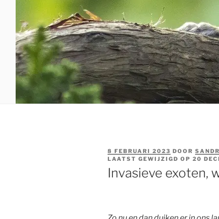
GEPLAATST
8 FEBRUARI 2023
DOOR
SANDR
OP
LAATST GEWIJZIGD OP
20 DE
Invasieve exoten, w
Zo nu en dan duiken er in ons l