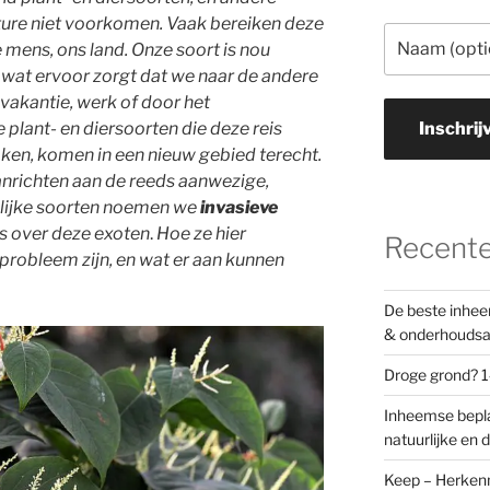
ture niet voorkomen. Vaak bereiken deze
 mens, ons land. Onze soort is nou
 wat ervoor zorgt dat we naar de andere
 vakantie, werk of door het
 plant- en diersoorten die deze reis
Inschrij
n, komen in een nieuw gebied terecht.
anrichten aan de reeds aanwezige,
elijke soorten noemen we
invasieve
les over deze exoten
.
Hoe ze hier
Recente
robleem zijn, en wat er aan kunnen
De beste inhee
& onderhouds
Droge grond? 1
Inheemse bepla
natuurlijke en d
Keep – Herkenni