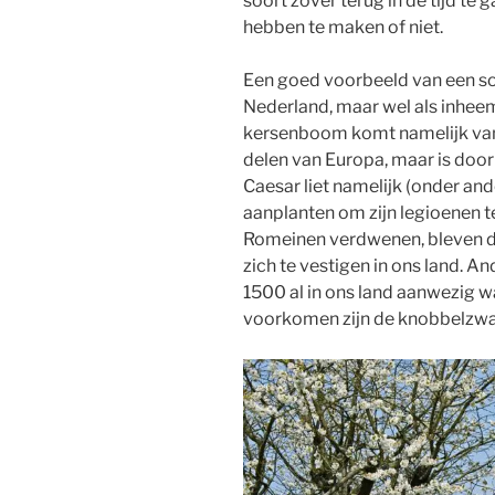
soort zover terug in de tijd te
hebben te maken of niet.
Een goed voorbeeld van een soo
Nederland, maar wel als inhee
kersenboom komt namelijk van 
delen van Europa, maar is door
Caesar liet namelijk (onder a
aanplanten om zijn legioenen t
Romeinen verdwenen, bleven d
zich te vestigen in ons land. 
1500 al in ons land aanwezig wa
voorkomen zijn de knobbelzwaa