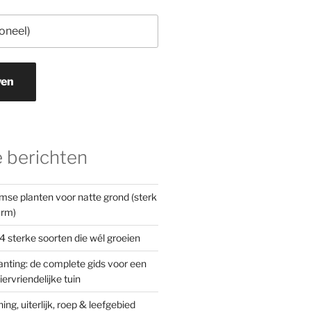
ven
 berichten
mse planten voor natte grond (sterk
arm)
4 sterke soorten die wél groeien
nting: de complete gids voor een
iervriendelijke tuin
ng, uiterlijk, roep & leefgebied