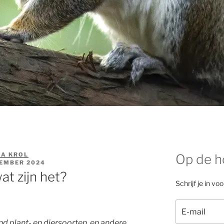
A KROL
Op de h
CEMBER 2024
at zijn het?
Schrijf je in vo
and plant- en diersoorten, en andere