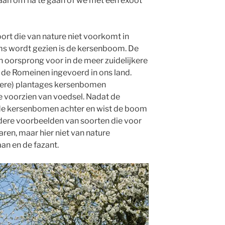
 gaan om na te gaan of we met een exoot
rt die van nature niet voorkomt in
ms wordt gezien is de kersenboom. De
oorsprong voor in de meer zuidelijkere
 de Romeinen ingevoerd in ons land.
ndere) plantages kersenbomen
e voorzien van voedsel. Nadat de
e kersenbomen achter en wist de boom
Andere voorbeelden van soorten die voor
ren, maar hier niet van nature
n en de fazant.