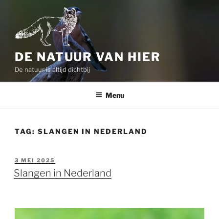
Ga
naar
de
inhoud
DE NATUUR VAN HIER
De natuur is altijd dichtbij
Menu
TAG:
SLANGEN IN NEDERLAND
GEPLAATST
3 MEI 2025
OP
Slangen in Nederland