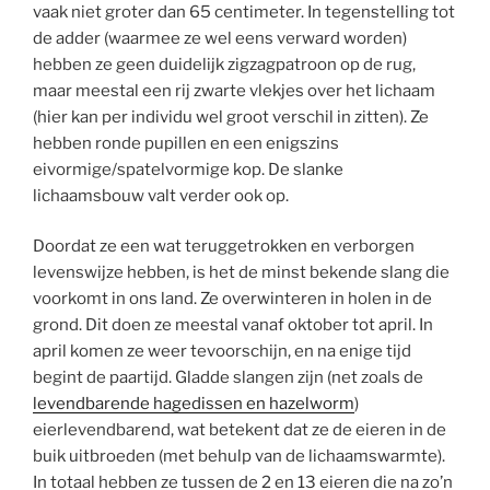
vaak niet groter dan 65 centimeter. In tegenstelling tot
de adder (waarmee ze wel eens verward worden)
hebben ze geen duidelijk zigzagpatroon op de rug,
maar meestal een rij zwarte vlekjes over het lichaam
(hier kan per individu wel groot verschil in zitten). Ze
hebben ronde pupillen en een enigszins
eivormige/spatelvormige kop. De slanke
lichaamsbouw valt verder ook op.
Doordat ze een wat teruggetrokken en verborgen
levenswijze hebben, is het de minst bekende slang die
voorkomt in ons land. Ze overwinteren in holen in de
grond. Dit doen ze meestal vanaf oktober tot april. In
april komen ze weer tevoorschijn, en na enige tijd
begint de paartijd. Gladde slangen zijn (net zoals de
levendbarende hagedissen en hazelworm
)
eierlevendbarend, wat betekent dat ze de eieren in de
buik uitbroeden (met behulp van de lichaamswarmte).
In totaal hebben ze tussen de 2 en 13 eieren die na zo’n