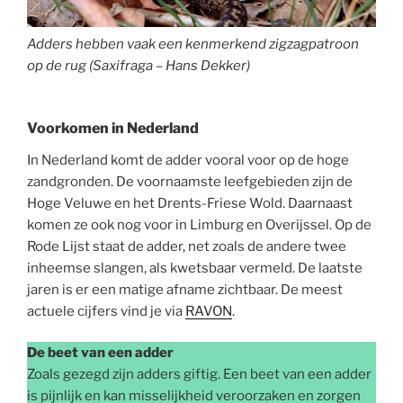
Adders hebben vaak een kenmerkend zigzagpatroon
op de rug (Saxifraga – Hans Dekker)
Voorkomen in Nederland
In Nederland komt de adder vooral voor op de hoge
zandgronden. De voornaamste leefgebieden zijn de
Hoge Veluwe en het Drents-Friese Wold. Daarnaast
komen ze ook nog voor in Limburg en Overijssel. Op de
Rode Lijst staat de adder, net zoals de andere twee
inheemse slangen, als kwetsbaar vermeld. De laatste
jaren is er een matige afname zichtbaar. De meest
actuele cijfers vind je via
RAVON
.
De beet van een adder
Zoals gezegd zijn adders giftig. Een beet van een adder
is pijnlijk en kan misselijkheid veroorzaken en zorgen