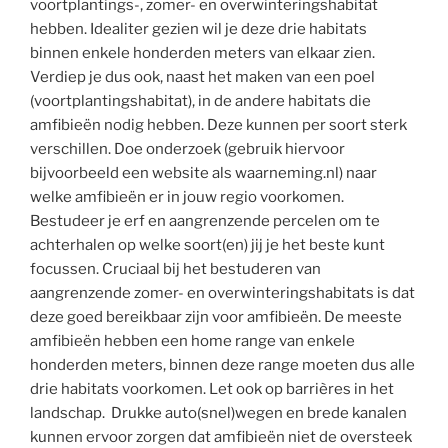
voortplantings-, zomer- en overwinteringshabitat
hebben. Idealiter gezien wil je deze drie habitats
binnen enkele honderden meters van elkaar zien.
Verdiep je dus ook, naast het maken van een poel
(voortplantingshabitat), in de andere habitats die
amfibieën nodig hebben. Deze kunnen per soort sterk
verschillen. Doe onderzoek (gebruik hiervoor
bijvoorbeeld een website als waarneming.nl) naar
welke amfibieën er in jouw regio voorkomen.
Bestudeer je erf en aangrenzende percelen om te
achterhalen op welke soort(en) jij je het beste kunt
focussen. Cruciaal bij het bestuderen van
aangrenzende zomer- en overwinteringshabitats is dat
deze goed bereikbaar zijn voor amfibieën. De meeste
amfibieën hebben een home range van enkele
honderden meters, binnen deze range moeten dus alle
drie habitats voorkomen. Let ook op barrières in het
landschap. Drukke auto(snel)wegen en brede kanalen
kunnen ervoor zorgen dat amfibieën niet de oversteek