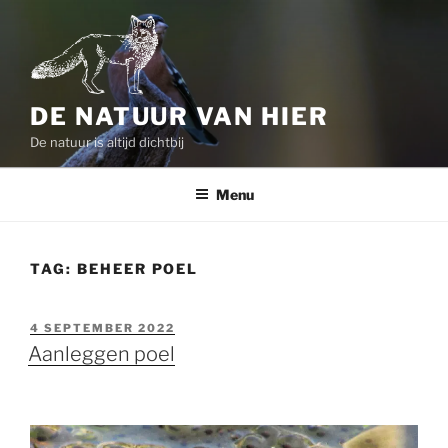
Ga
naar
de
inhoud
DE NATUUR VAN HIER
De natuur is altijd dichtbij
Menu
TAG:
BEHEER POEL
GEPLAATST
4 SEPTEMBER 2022
OP
Aanleggen poel